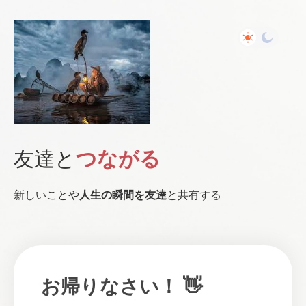
友達と
つながる
新しいことや
人生の瞬間を
友達
と共有する
お帰りなさい！ 👋