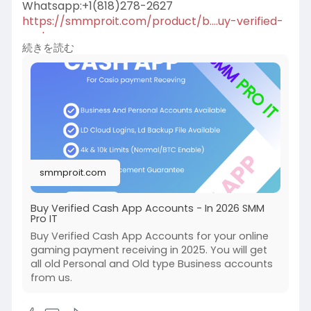
Whatsapp:+1(818)278-2627
https://smmproit.com/product/b....uy-verified-
cash-app
続きを読む
Running a modern gaming business, game host
service, or digital store demands fast, frictionless
payment options. Whether you are selling in-
game items, handling server subscriptions, or
paying out tournament prizes, traditional
payment processors often impose long hold
smmproit.com
times or strict account restrictions.
Buy Verified Cash App Accounts - In 2026 SMM
Pro IT
Buy Verified Cash App Accounts for your online
gaming payment receiving in 2025. You will get
all old Personal and Old type Business accounts
from us.