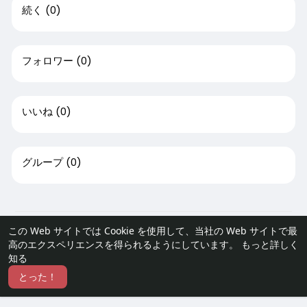
続く
(0)
フォロワー
(0)
いいね
(0)
グループ
(0)
© 2026 furisode Link
この Web サイトでは Cookie を使用して、当社の Web サイトで最
高のエクスペリエンスを得られるようにしています。
もっと詳しく
家
約
お問い合わせ
プライバシーポリシー
利用規約
知る
払い戻しをリクエストする
ブログ
開発者
とった！
言語